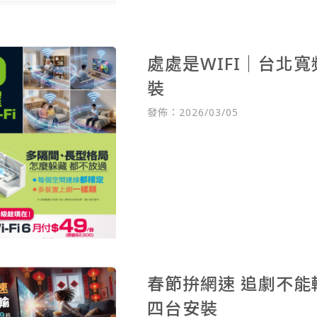
處處是WIFI｜台北
裝
發佈：2026/03/05
春節拚網速 追劇不能
四台安裝