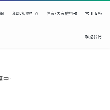
上網
套房/智慧社區
住家/店家監視器
常用服務
聯絡我們
惠中~