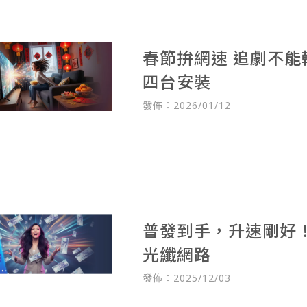
春節拚網速 追劇不
四台安裝
發佈：2026/01/12
普發到手，升速剛好
光纖網路
發佈：2025/12/03