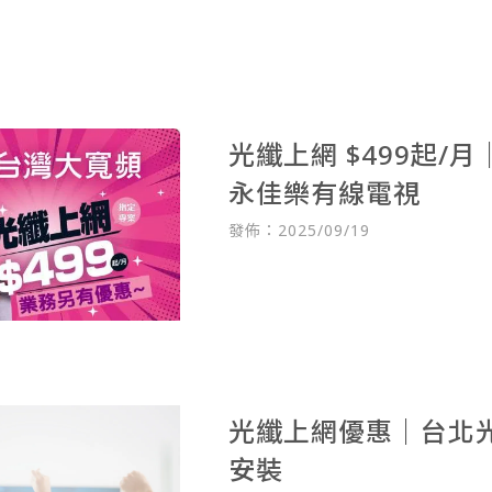
光纖上網 $499起
永佳樂有線電視
發佈：2025/09/19
光纖上網優惠｜台北
安裝